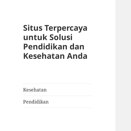
Situs Terpercaya
untuk Solusi
Pendidikan dan
Kesehatan Anda
Kesehatan
Pendidikan