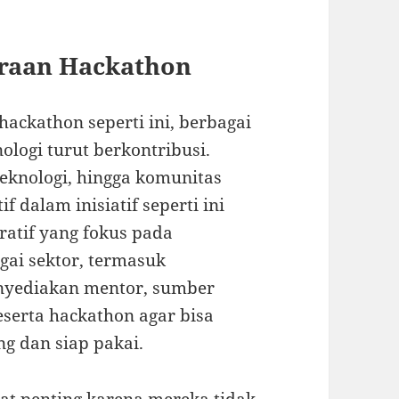
raan Hackathon
ckathon seperti ini, berbagai
ologi turut berkontribusi.
teknologi, hingga komunitas
f dalam inisiatif seperti ini
ratif yang fokus pada
gai sektor, termasuk
enyediakan mentor, sumber
eserta hackathon agar bisa
g dan siap pakai.
at penting karena mereka tidak