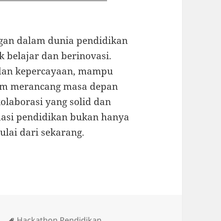
ngan dalam dunia pendidikan
 belajar dan berinovasi.
g dan kepercayaan, mampu
lam merancang masa depan
olaborasi yang solid dan
masi pendidikan bukan hanya
mulai dari sekarang.
Tag
n
Hackathon Pendidikan