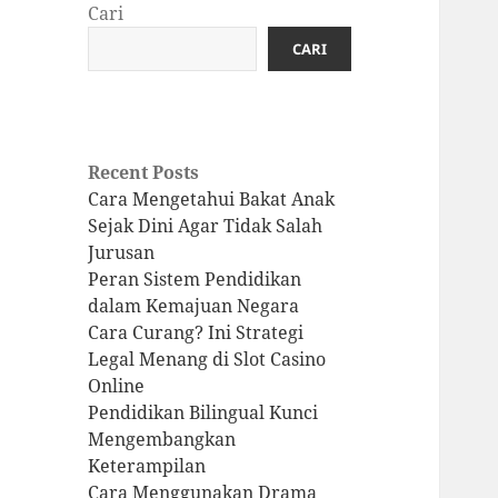
Cari
CARI
Recent Posts
Cara Mengetahui Bakat Anak
Sejak Dini Agar Tidak Salah
Jurusan
Peran Sistem Pendidikan
dalam Kemajuan Negara
Cara Curang? Ini Strategi
Legal Menang di Slot Casino
Online
Pendidikan Bilingual Kunci
Mengembangkan
Keterampilan
Cara Menggunakan Drama