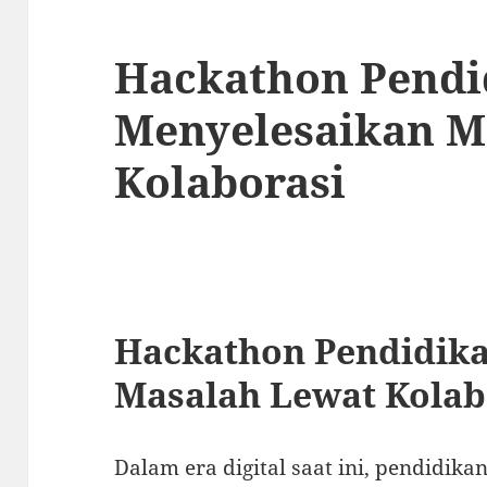
Hackathon Pendi
Menyelesaikan M
Kolaborasi
Hackathon Pendidik
Masalah Lewat Kolabo
Dalam era digital saat ini, pendidika