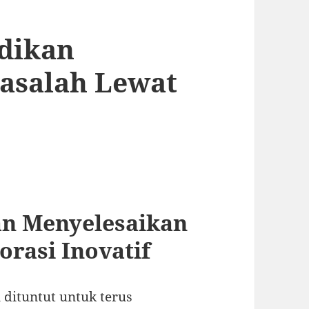
dikan
asalah Lewat
an Menyelesaikan
rasi Inovatif
n dituntut untuk terus