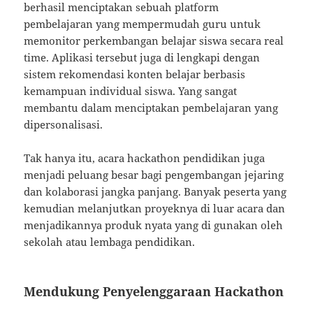
berhasil menciptakan sebuah platform
pembelajaran yang mempermudah guru untuk
memonitor perkembangan belajar siswa secara real
time. Aplikasi tersebut juga di lengkapi dengan
sistem rekomendasi konten belajar berbasis
kemampuan individual siswa. Yang sangat
membantu dalam menciptakan pembelajaran yang
dipersonalisasi.
Tak hanya itu, acara hackathon pendidikan juga
menjadi peluang besar bagi pengembangan jejaring
dan kolaborasi jangka panjang. Banyak peserta yang
kemudian melanjutkan proyeknya di luar acara dan
menjadikannya produk nyata yang di gunakan oleh
sekolah atau lembaga pendidikan.
Mendukung Penyelenggaraan Hackathon