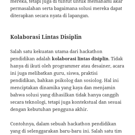
mereka, tetapi juga di tuntut untuk memahami akar
permasalahan serta bagaimana solusi mereka dapat
diterapkan secara nyata di lapangan.
Kolaborasi Lintas Disiplin
Salah satu kekuatan utama dari hackathon
pendidikan adalah
kolaborasi lintas disiplin
. Tidak
hanya di ikuti oleh programmer atau desainer, acara
ini juga melibatkan guru, siswa, praktisi
pendidikan, bahkan psikolog dan sosiolog. Hal ini
menciptakan dinamika yang kaya dan menjamin
bahwa solusi yang dihasilkan tidak hanya canggih
secara teknologi, tetapi juga kontekstual dan sesuai
dengan kebutuhan pengguna akhir.
Contohnya, dalam sebuah hackathon pendidikan
yang di selenggarakan baru-baru ini. Salah satu tim