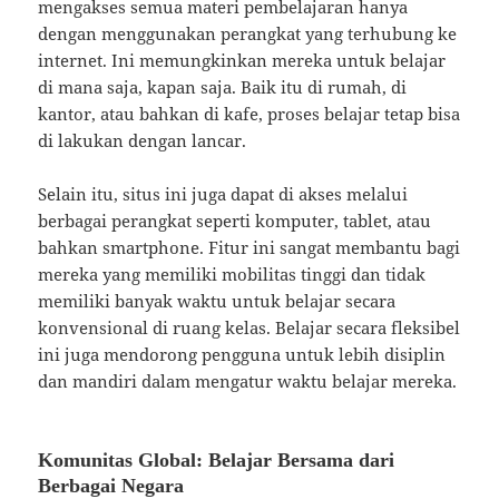
mengakses semua materi pembelajaran hanya
dengan menggunakan perangkat yang terhubung ke
internet. Ini memungkinkan mereka untuk belajar
di mana saja, kapan saja. Baik itu di rumah, di
kantor, atau bahkan di kafe, proses belajar tetap bisa
di lakukan dengan lancar.
Selain itu, situs ini juga dapat di akses melalui
berbagai perangkat seperti komputer, tablet, atau
bahkan smartphone. Fitur ini sangat membantu bagi
mereka yang memiliki mobilitas tinggi dan tidak
memiliki banyak waktu untuk belajar secara
konvensional di ruang kelas. Belajar secara fleksibel
ini juga mendorong pengguna untuk lebih disiplin
dan mandiri dalam mengatur waktu belajar mereka.
Komunitas Global: Belajar Bersama dari
Berbagai Negara