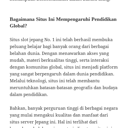
Bagaimana Situs Ini Mempengaruhi Pendidikan
Global?
Situs
slot jepang
No. 1 ini telah berhasil membuka
peluang belajar bagi banyak orang dari berbagai
belahan dunia. Dengan menawarkan akses yang
mudah, materi berkualitas tinggi, serta interaksi
dengan komunitas global, situs ini menjadi platform
yang sangat berpengaruh dalam dunia pendidikan.
Melalui teknologi, situs ini telah membantu
meruntuhkan batasan-batasan geografis dan budaya
dalam pendidikan.
Bahkan, banyak perguruan tinggi di berbagai negara
yang mulai mengakui kualitas dan manfaat dari
situs server Jepang ini. Hal ini terlihat dari