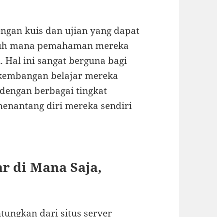
 dengan kuis dan ujian yang dapat
auh mana pemahaman mereka
. Hal ini sangat berguna bagi
rkembangan belajar mereka
g dengan berbagai tingkat
menantang diri mereka sendiri
ar di Mana Saja,
tungkan dari situs server