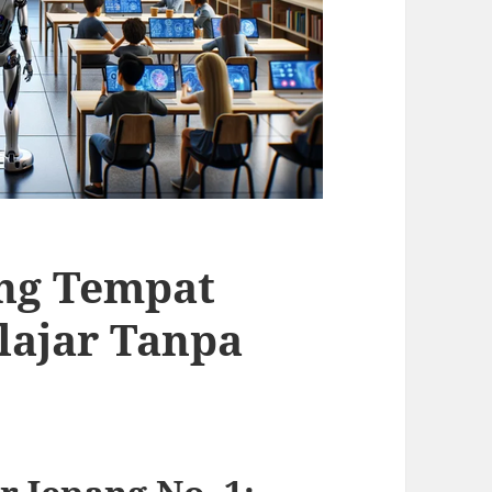
ang Tempat
lajar Tanpa