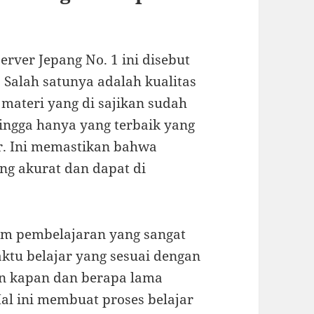
rver Jepang No. 1 ini disebut
. Salah satunya adalah kualitas
 materi yang di sajikan sudah
ehingga hanya yang terbaik yang
r. Ini memastikan bahwa
g akurat dan dapat di
istem pembelajaran yang sangat
aktu belajar yang sesuai dengan
an kapan dan berapa lama
al ini membuat proses belajar