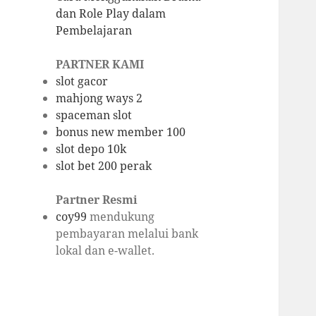
dan Role Play dalam
Pembelajaran
PARTNER KAMI
slot gacor
mahjong ways 2
spaceman slot
bonus new member 100
slot depo 10k
slot bet 200 perak
Partner Resmi
coy99
mendukung
pembayaran melalui bank
lokal dan e-wallet.