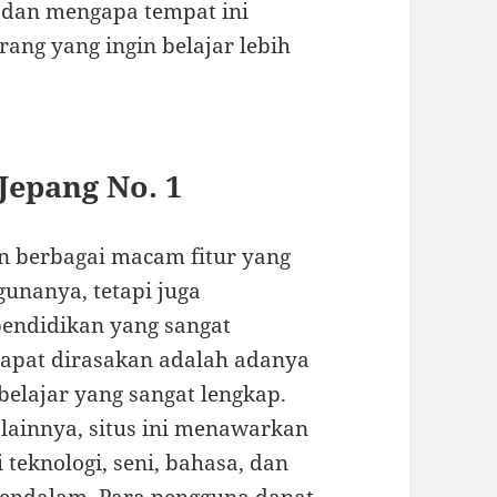
i dan mengapa tempat ini
ang yang ingin belajar lebih
Jepang No. 1
n berbagai macam fitur yang
nanya, tetapi juga
endidikan yang sangat
apat dirasakan adalah adanya
belajar yang sangat lengkap.
 lainnya, situs ini menawarkan
 teknologi, seni, bahasa, dan