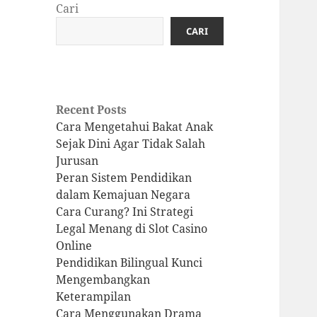
Cari
CARI
Recent Posts
Cara Mengetahui Bakat Anak
Sejak Dini Agar Tidak Salah
Jurusan
Peran Sistem Pendidikan
dalam Kemajuan Negara
Cara Curang? Ini Strategi
Legal Menang di Slot Casino
Online
Pendidikan Bilingual Kunci
Mengembangkan
Keterampilan
Cara Menggunakan Drama