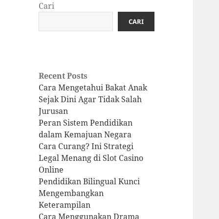
Cari
CARI
Recent Posts
Cara Mengetahui Bakat Anak
Sejak Dini Agar Tidak Salah
Jurusan
Peran Sistem Pendidikan
dalam Kemajuan Negara
Cara Curang? Ini Strategi
Legal Menang di Slot Casino
Online
Pendidikan Bilingual Kunci
Mengembangkan
Keterampilan
Cara Menggunakan Drama