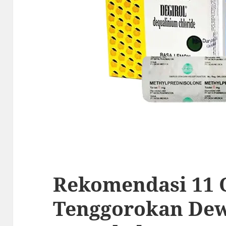
Rekomendasi 11 
Tenggorokan Dew