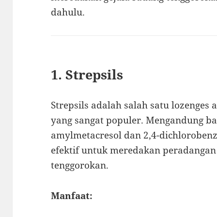
dahulu.
1. Strepsils
Strepsils adalah salah satu lozenges
yang sangat populer. Mengandung bah
amylmetacresol dan 2,4-dichlorobenzy
efektif untuk meredakan peradanga
tenggorokan.
Manfaat: