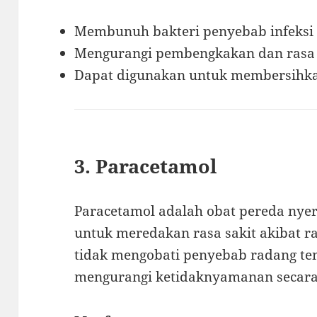
Membunuh bakteri penyebab infeksi
Mengurangi pembengkakan dan rasa 
Dapat digunakan untuk membersihk
3. Paracetamol
Paracetamol adalah obat pereda nyer
untuk meredakan rasa sakit akibat 
tidak mengobati penyebab radang ten
mengurangi ketidaknyamanan secara 