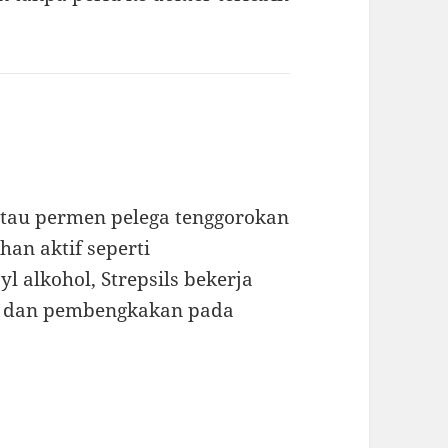
 atau permen pelega tenggorokan
an aktif seperti
l alkohol, Strepsils bekerja
n dan pembengkakan pada