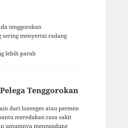
ada tenggorokan
ering menyertai radang
ng lebih parah
 Pelega Tenggorokan
lain dari lozenges atau permen
antu meredakan rasa sakit
rokan umumnya mengandung