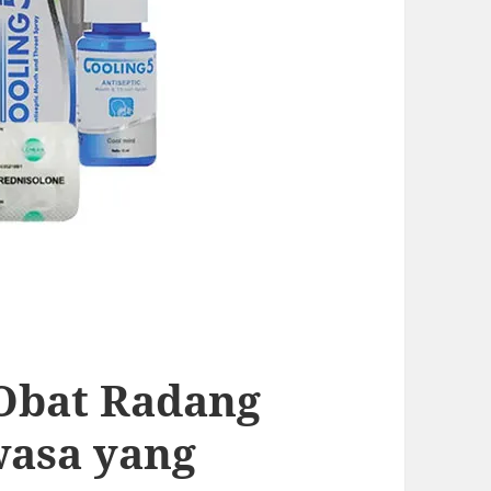
Obat Radang
asa yang