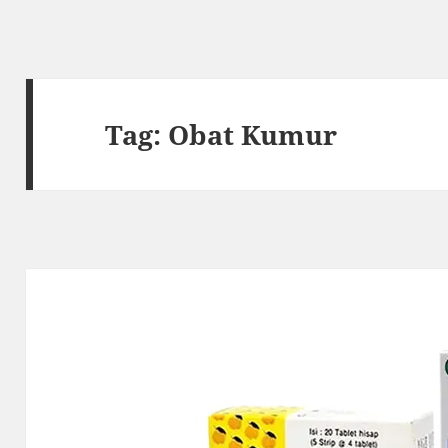
Tag:
Obat Kumur