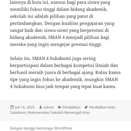
lainnya di kota ini, namun bagi para siswa yang
memiliki fokus tinggi dalam bidang akademik,
sekolah ini adalah pilihan yang patut di
pertimbangkan. Dengan kualitas pengajaran yang
sangat baik dan siswa-siswi yang berprestasi di
bidang akademik, SMAN 4 menjadi pilihan bagi
mereka yang ingin mengejar prestasi tinggi.
Selain itu, SMAN 4 Sukabumi juga sering
berpartisipasi dalam berbagai kompetisi ilmiah dan
berhasil meraih juara di berbagai ajang. Kalau kamu
tipe yang ingin fokus ke akademik, mungkin SMAN
4 Sukabumi bisa jadi tempat yang tepat buat kamu.
Diposkan
Penulis
Kategori
Tag
Juli 16, 2025
admin
Pendidikan
Pendidikan Kota
pada
Sukabumi
,
Rekomendasi Sekolah Menengah Atas
Dengan bangga bertenaga WordPress