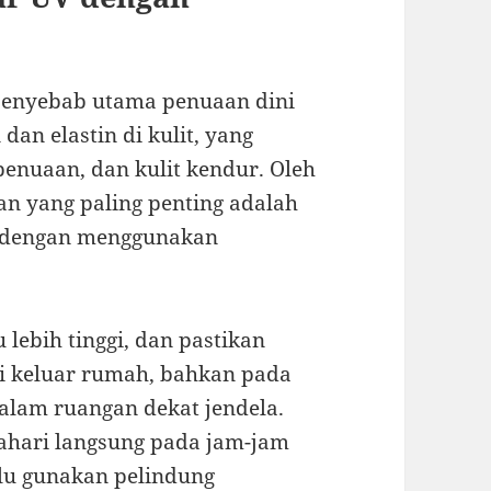
 penyebab utama penuaan dini
dan elastin di kulit, yang
penuaan, dan kulit kendur. Oleh
aan yang paling penting adalah
ri dengan menggunakan
 lebih tinggi, dan pastikan
li keluar rumah, bahkan pada
dalam ruangan dekat jendela.
tahari langsung pada jam-jam
lalu gunakan pelindung