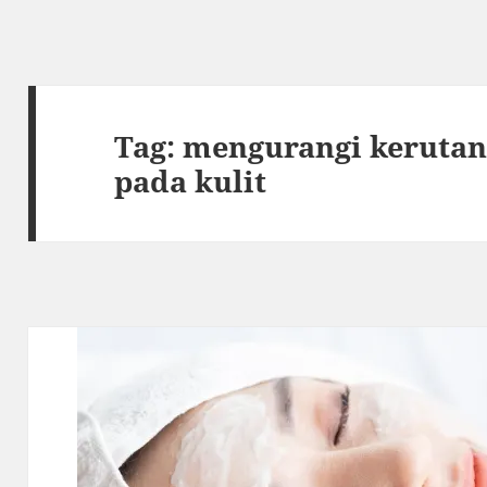
Tag:
mengurangi kerutan 
pada kulit