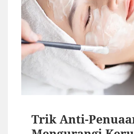
Trik Anti-Penuaan
Mengurangi Keru