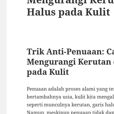
Halus pada Kulit
Trik Anti-Penuaan: Ca
Mengurangi Kerutan 
pada Kulit
Penuaan adalah proses alami yang te
bertambahnya usia, kulit kita menga
seperti munculnya kerutan, garis halu
Namun, meskipun penuaan tidak dapa