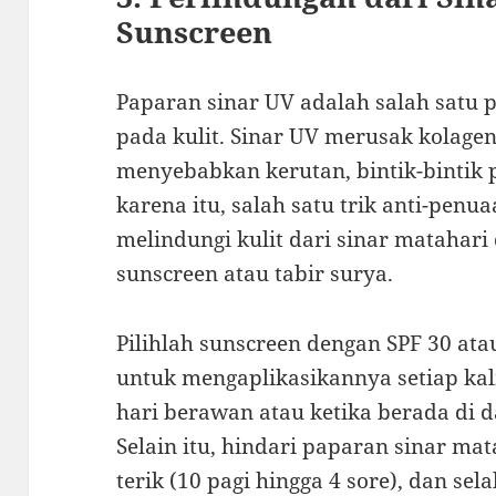
Sunscreen
Paparan sinar UV adalah salah satu
pada kulit. Sinar UV merusak kolagen 
menyebabkan kerutan, bintik-bintik 
karena itu, salah satu trik anti-penu
melindungi kulit dari sinar mataha
sunscreen atau tabir surya.
Pilihlah sunscreen dengan SPF 30 atau
untuk mengaplikasikannya setiap ka
hari berawan atau ketika berada di 
Selain itu, hindari paparan sinar ma
terik (10 pagi hingga 4 sore), dan se