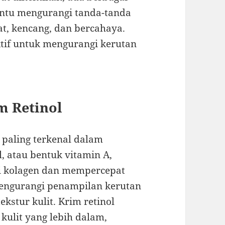
ntu mengurangi tanda-tanda
at, kencang, dan bercahaya.
ktif untuk mengurangi kerutan
m Retinol
 paling terkenal dalam
l, atau bentuk vitamin A,
i kolagen dan mempercepat
mengurangi penampilan kerutan
ekstur kulit. Krim retinol
kulit yang lebih dalam,