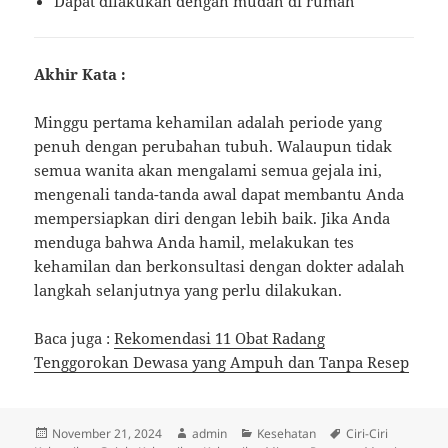
Dapat dilakukan dengan mudah di rumah
Akhir Kata :
Minggu pertama kehamilan adalah periode yang
penuh dengan perubahan tubuh. Walaupun tidak
semua wanita akan mengalami semua gejala ini,
mengenali tanda-tanda awal dapat membantu Anda
mempersiapkan diri dengan lebih baik. Jika Anda
menduga bahwa Anda hamil, melakukan tes
kehamilan dan berkonsultasi dengan dokter adalah
langkah selanjutnya yang perlu dilakukan.
Baca juga :
Rekomendasi 11 Obat Radang
Tenggorokan Dewasa yang Ampuh dan Tanpa Resep
Diposkan
Penulis
Kategori
Tag
November 21, 2024
admin
Kesehatan
Ciri-Ciri