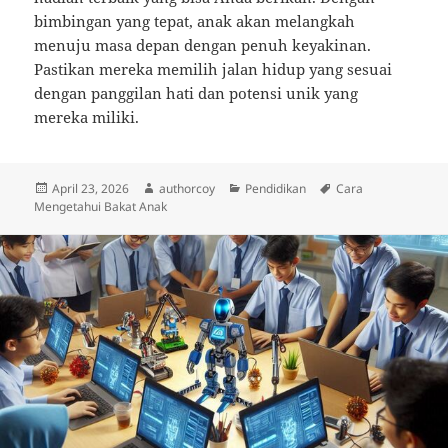
bimbingan yang tepat, anak akan melangkah
menuju masa depan dengan penuh keyakinan.
Pastikan mereka memilih jalan hidup yang sesuai
dengan panggilan hati dan potensi unik yang
mereka miliki.
Diposkan
Penulis
Kategori
Tag
April 23, 2026
authorcoy
Pendidikan
Cara
pada
Mengetahui Bakat Anak