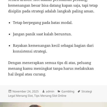
kemenangan besar bisa datang kapan saja, tapi tetap
disiplin pada strategi adalah langkah paling aman.
Tetap berpegang pada batas modal.
Jangan panik saat kalah beruntun.
Rayakan kemenangan kecil sebagai bagian dari
konsistensi strategi.
Dengan menerapkan semua tips di atas, peluang
menang kamu meningkat tanpa harus melakukan
hal ilegal atau curang.
Diposkan
Penulis
Kategori
Tag
November 24, 2025
admin
Gambling
Strategi
pada
Legal Menang Slot
,
Tips Menang Slot Online